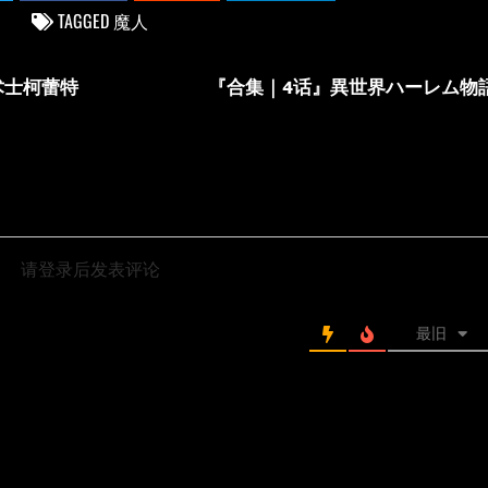
TAGGED
魔人
术士柯蕾特
『合集｜4话』異世界ハーレム物
请登录后发表评论
最旧