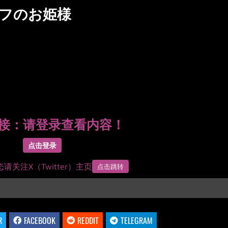
ルフのお姫様
接：
请登录查看内容！
点击登录
请关注X（Twitter）主页
点击跳转
R
FACEBOOK
REDDIT
TELEGRAM