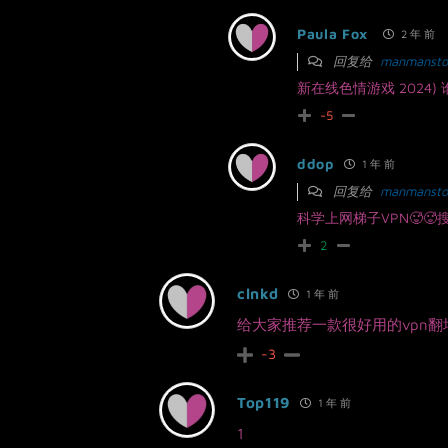
Paula Fox
2 年 前
回复给
manmansto
新在线色情游戏 2024
-5
ddop
1 年 前
回复给
manmansto
科学上网梯子VPN🥵🥵
2
clnkd
1 年 前
给大家推荐一款很好用的vpn翻墙
-3
Top119
1 年 前
1