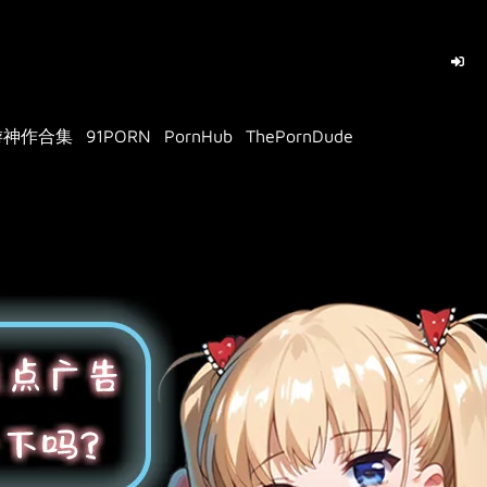
游神作合集
91PORN
PornHub
ThePornDude