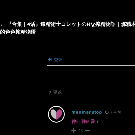
文
← 『合集｜4话』錬精術士コレットのHな搾精物語｜炼精
章
的色色榨精物语
导
航
登录
7
评论
manmanstop
2 年 前
神仙網站 愛了！
13