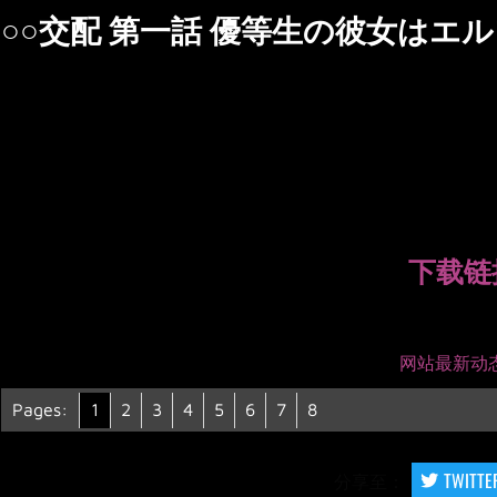
○○交配 第一話 優等生の彼女はエ
下载链
网站最新动态
Pages:
1
2
3
4
5
6
7
8
分享至：
TWITTE