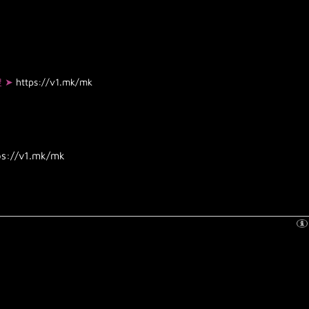
搜 ➤
https://v1.mk/mk
ps://v1.mk/mk