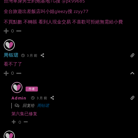
台灣單身男士約炮基地TG搜 @pk99685
全台旅遊出差飯店叫小姐gleezy搜 zzyy77
不買點數 不轉賬 看到人現金交易 不喜歡可拒絕無需給小費
0
周钰珺
3 月 前
看不了了
0
作者
Admin
3 月 前
回复给
周钰珺
第六集已修复
0