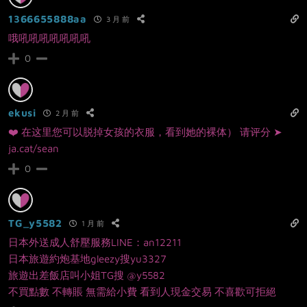
1366655888aa
3 月 前
哦吼吼吼吼吼吼吼
0
ekusi
2 月 前
❤️
­­­在­­­这­­­­里­您­­可­­­­以­­­脱­­­掉­女­­孩­­­的­­­­衣­­­­服­­­­­，看­­­­到­­­­­她­­­的­­­­­裸­体­­­） 请­­评­分­ ➤
ja.cat/sean
0
TG_y5582
1 月 前
日本外送成人舒壓服務LINE：an12211
日本旅遊約炮基地gleezy搜yu3327
旅遊出差飯店叫小姐TG搜 @y5582
不買點數 不轉賬 無需給小費 看到人現金交易 不喜歡可拒絕