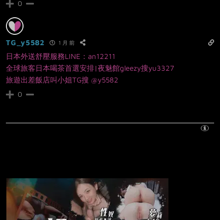
0
TG_y5582
1 月 前
日本外送舒壓服務LINE：an12211
全球旅客日本喝茶首選安排|夜魅館gleezy搜yu3327
旅遊出差飯店叫小姐TG搜 @y5582
0