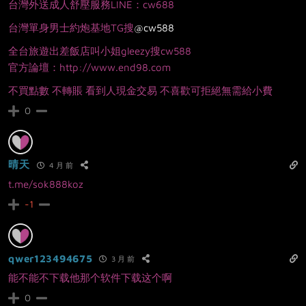
台灣外送成人舒壓服務LINE：cw688
台灣單身男士約炮基地TG搜
@cw588
全台旅遊出差飯店叫小姐gleezy搜cw588
官方論壇：http://www.end98.com
不買點數 不轉賬 看到人現金交易 不喜歡可拒絕無需給小費
0
晴天
4 月 前
t.me/sok888koz
-1
qwer123494675
3 月 前
能不能不下载他那个软件下载这个啊
0