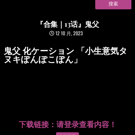
『合集｜13话』鬼父
12 10 月, 2023
鬼父 化ケーション 「小生意気タ
ヌキぽんぽこぽん」
下载链接：
请登录查看内容！