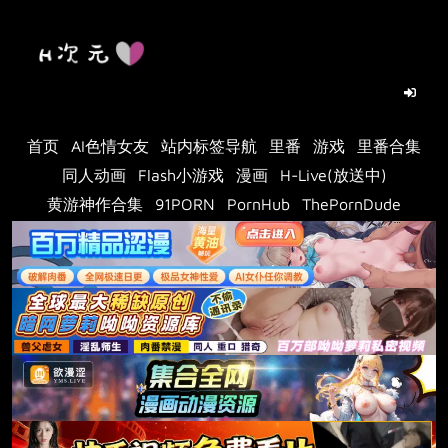
Skip
to
content
首页
AI色情女友
站内标签导航
里番
游戏
里番合集
同人动画
Flash小游戏
漫画
H-Live(放送中)
黄游神作合集
91PORN
PornHub
ThePornDude