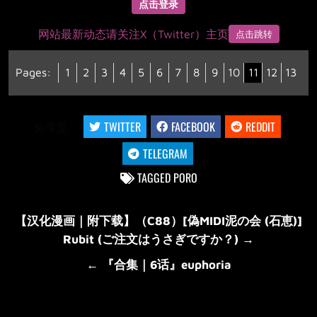
点击登录
网站最新动态请关注X（Twitter）主页
点击跳转
Pages:
1
2
3
4
5
6
7
8
9
10
11
12
13
分享至：
TWITTER
FACEBOOK
REDDIT
TELEGRAM
TAGGED
PORO
文
【汉化漫画｜附下载】（C88）[偽MIDI泥の会 (石恵)]
章
Rubit (ご注文はうさぎですか？) →
导
← 『合集｜6话』euphoria
航