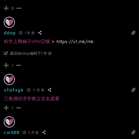
0
ddop
1 年 前
科学上网梯子VPN🥵搜 ➤
https://v1.mk/mk
最后由ddop编辑于1 年 前
2
xfzifxgk
11 月 前
三角洲经济学教父实名观看
3
cw588
5 月 前