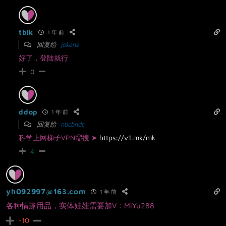
tbik
1 年 前
回复给
jokens
好了，登陆就行
0
ddop
1 年 前
回复给
nbcbndc
科学上网梯子VPN🥵搜 ➤
https://v1.mk/mk
4
yh092997@163.com
1 年 前
各种情趣用品，实体娃娃需要加V：MiYu288
-10