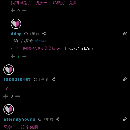
找到问题了，切换一下UA就好，芜湖
0
ddop
1 年 前
回复给
skssks
科学上网梯子VPN🥵🥵搜 ➤
https://v1.mk/mk
3
1309218467
1 年 前
cy
0
EternityYouna
1 年 前
兄弟们，没字幕啊