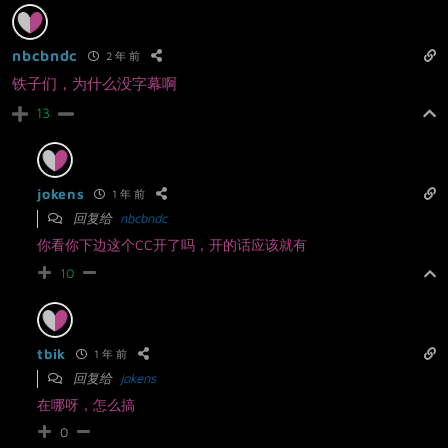
nbcbndc
2 年 前
铁子们，为什么没字幕啊
13
jokens
1 年 前
回复给
nbcbndc
你看你下边这个CC开了吗，开的话应该就有
10
tbik
1 年 前
回复给
jokens
在哪呀，怎么搞
0