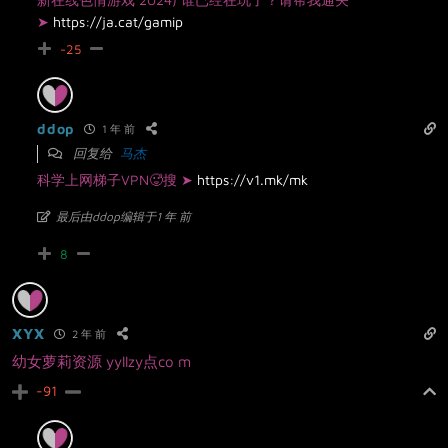
➤
https://ja.cat/gamip
-25
ddop
1 年 前
回复给
马杰
科学上网梯子VPN🥵搜 ➤
https://v1.mk/mk
最后由ddop编辑于1 年 前
8
XYX
2 年 前
幼女萝莉资源 yyllzy点co m
-91