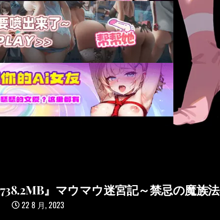
｜738.2MB』マウマウ迷宮記～禁忌の魔族
22 8 月, 2023