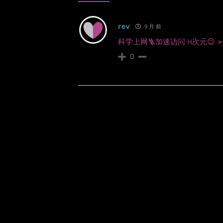
rev
9 月 前
科学上网🪜加速访问 H次元😉 
0