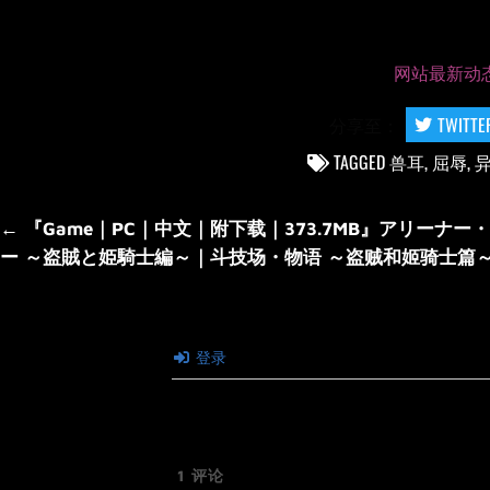
网站最新动态
分享至：
TWITTE
TAGGED
兽耳
,
屈辱
,
文
← 『Game｜PC｜中文｜附下载｜373.7MB』アリーナー
章
ー ～盗賊と姫騎士編～｜斗技场・物语 ～盗贼和姬骑士篇
导
航
登录
1
评论