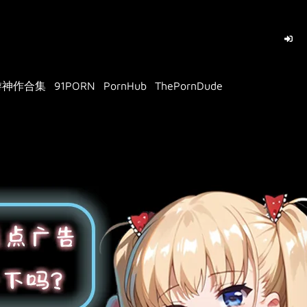
游神作合集
91PORN
PornHub
ThePornDude