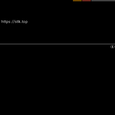
➢
https://stlk.top