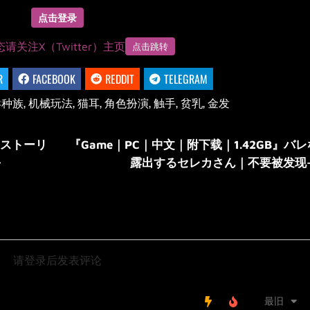
点击登录
请关注X（Twitter）主页
点击跳转
R
FACEBOOK
REDDIT
TELEGRAM
异种族
,
机械玩法
,
猫耳
,
角色扮演
,
触手
,
贫乳
,
金发
・ストーリ
『Game｜PC｜中文｜附下载｜1.42GB』
～
露出するセレカさん｜不要被发现-裸
请登录后发表评论
最旧